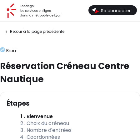
Toodego, les services en ligne dans la métropole de Lyon
Se connecter
Retour à la page précédente
Bron
Réservation Créneau Centre
Nautique
Étapes
(étape courante)
1
Bienvenue
2
Choix du créneau
3
Nombre d'entrées
4
Coordonnées